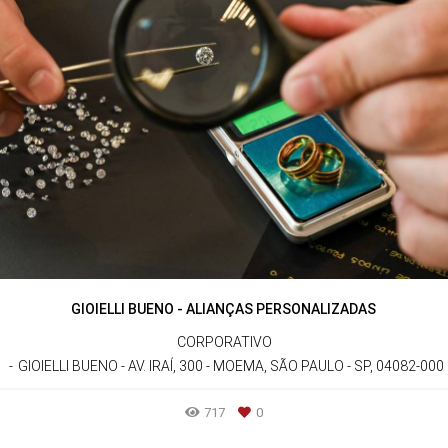
GIOIELLI BUENO - ALIANÇAS PERSONALIZADAS
CORPORATIVO
GIOIELLI BUENO - AV. IRAÍ, 300 - MOEMA, SÃO PAULO - SP, 04082-000
717
0