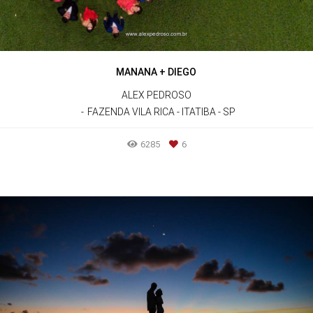
MANANA + DIEGO
ALEX PEDROSO
FAZENDA VILA RICA - ITATIBA - SP
6285
6