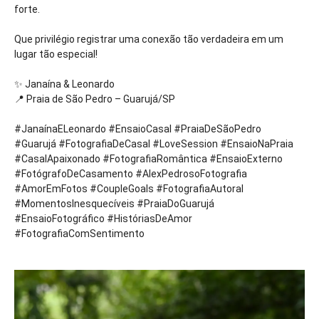
forte.
Que privilégio registrar uma conexão tão verdadeira em um
lugar tão especial!
✨ Janaína & Leonardo
📍 Praia de São Pedro – Guarujá/SP
#JanaínaELeonardo #EnsaioCasal #PraiaDeSãoPedro
#Guarujá #FotografiaDeCasal #LoveSession #EnsaioNaPraia
#CasalApaixonado #FotografiaRomântica #EnsaioExterno
#FotógrafoDeCasamento #AlexPedrosoFotografia
#AmorEmFotos #CoupleGoals #FotografiaAutoral
#MomentosInesquecíveis #PraiaDoGuarujá
#EnsaioFotográfico #HistóriasDeAmor
#FotografiaComSentimento