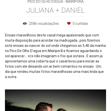
PICO DO OLHO D'AGUA - MAIRIPORÃ
JULIANA + DANIEL
2586
visualizações
0
curtidas
Ensaio maravilhoso deste casal mega apaixonado que com
muita disposição para acordar na madrugada , pois fizemos
este ensaio ao nascer do sol onde chegamos as 5;40 da manha
no Pico Do Olho D'agua em Mairiporã e ficamos aguardando o
sol aparecer , vcs não imaginam o frio que estava . E assim ja
aproveitamos uma coberta que o casal levou para iniciar as
fotos com ele deixando um ar bem romantico no ensaio . Um
dia que rendeu muitas fotos maravilhosas uma mais linda que
a outra .