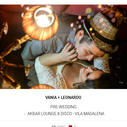
VANIA + LEONARDO
PRE-WEDDING
AKBAR LOUNGE & DISCO - VILA MADALENA
1560
2