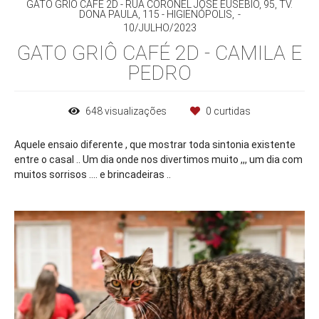
GATO GRIÔ CAFÉ 2D - RUA CORONEL JOSÉ EUSÉBIO, 95, TV.
DONA PAULA, 115 - HIGIENÓPOLIS,
10/JULHO/2023
GATO GRIÔ CAFÉ 2D - CAMILA E
PEDRO
648
visualizações
0
curtidas
Aquele ensaio diferente , que mostrar toda sintonia existente
entre o casal .. Um dia onde nos divertimos muito ,,, um dia com
muitos sorrisos .... e brincadeiras ..