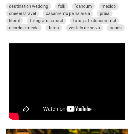
destination wedding
folk
'cancum
mexico
cheeerstravel
casamento pe na areia
praia
litoral
fotografo autoral
fotografo documental
ricardo almeida
terno
vestido de noiva
sands