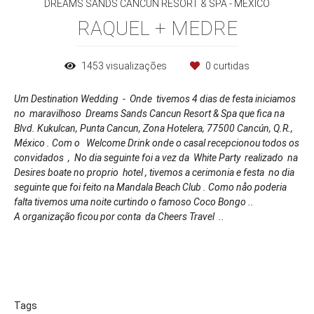
DREAMS SANDS CANCUN RESORT & SPA - MEXICO
RAQUEL + MEDRE
1453
visualizações
0
curtidas
Um Destination Wedding - Onde tivemos 4 dias de festa iniciamos
no maravilhoso
Dreams Sands Cancun Resort & Spa que fica na
Blvd. Kukulcan, Punta Cancun, Zona Hotelera, 77500 Cancún, Q.R.,
México . C
om o
Welcome Drink onde o casal recepcionou todos os
convidados , No dia seguinte foi a vez da White Party realizado na
Desires boate no proprio hotel , tivemos a cerimonia e festa no dia
seguinte que foi feito na Mandala Beach Club . Como nåo poderia
falta tivemos uma noite curtindo o famoso Coco Bongo ..
A organização ficou por conta da Cheers Travel ..
Tags