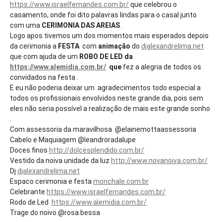
https://www.israelfernandes.com.br/
que celebrou o
casamento, onde foi dito palavras lindas para o casal junto
com uma
CERIMONIA DAS AREIAS
.
Logo apos tivemos um dos momentos mais esperados depois
da cerimonia a
FESTA
com
animação
do
djalexandrelima.net
que com ajuda de um
ROBO DE LED da
https://www.alemidia.com.br/
que
fez a alegria de todos os
convidados na festa .
E eu não poderia deixar um agradecimentos todo especial a
todos os profissionais envolvidos neste grande dia, pois sem
eles não seria possível a realização de mais este grande sonho
.
Com assessoria da maravilhosa @elainemottaassessoria
Cabelo e Maquiagem @leandroradalupe
Doces finos
http://dolcesplendido.com.br/
Vestido da noiva unidade da luz
http://www.novanoiva.com.br/
Dj
djalexandrelima.net
Espaco cerimonia e festa
monchale.com.br
Celebrante
https://www.israelfernandes.com.br/
Rodo de Led
https://www.alemidia.com.br/
Trage do noivo @rosa.bessa