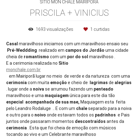
SITIO MON CHALE MAIRIPORÃ
PRISCILA + VINICIUS
1693
visualizações
1
curtidas
Casal
maravilhoso iniciamos com um maravilhoso ensaio seu
Pré-Weddding
realizado em
campos do Jordão
uma cidade
cheia de
romantismo
com um
por do sol
maravilhoso .
E a cerimonia realizada no
Sitio
monchale.com.br
em Mairiporã lugar no meio de verde e da natureza com uma
cerimonia
com muita
emoção
e cheio de
lagrimas
de
alegrias
. lugar onde a
noiva
se arrumou fazendo um
penteado
maravilhoso e uma
maquiagem
única para este dia tão
especial acompanhada de sua mae,
Maquiagem esta feita
pelo Leandro Rodaluge .. E com um
chale
separado para a noiva
e outro para o
noivo
onde estavam todos os
padrinhos
e Pais
juntos onde passaram momentos
descontraídos
antes da
cerimonia
. Esta que foi cheia de emoção com músicos
tocando ao vivo e um Celebrante maravilhoso