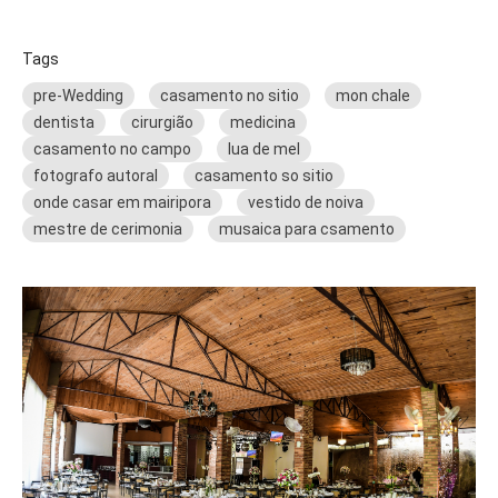
Tags
pre-Wedding
casamento no sitio
mon chale
dentista
cirurgião
medicina
casamento no campo
lua de mel
fotografo autoral
casamento so sitio
onde casar em mairipora
vestido de noiva
mestre de cerimonia
musaica para csamento