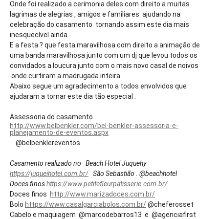
Onde foi realizado a cerimonia deles com direito a muitas
lagrimas de alegrias , amigos e familiares ajudando na
celebração do casamento tornando assim este dia mais
inesquecível ainda .
E a festa ? que festa maravilhosa com direito a animação de
uma banda maravilhosa junto com um dj que levou todos os
convidados a loucura junto com o mais novo casal de noivos
onde curtiram a madrugada inteira ..
Abaixo segue um agradecimento a todos envolvidos que
ajudaram a tornar este dia tão especial .
Assessoria do casamento
http://www.belbenkler.com/bel-benkler-assessoria-e-
planejamento-de-eventos.aspx
@belbenklereventos
Casamento realizado no Beach Hotel Juquehy
https://juqueihotel.com.br/
São Sebastião . @beachhotel
Doces finos
https://www.petitefleurpatisserie.com.br/
Doces finos
http://www.marizadoces.com.br/
Bolo
https://www.casalgarciabolos.com.br/
@cheferosset
Cabelo e maquiagem @marcodebarros13 e @agenciafirst