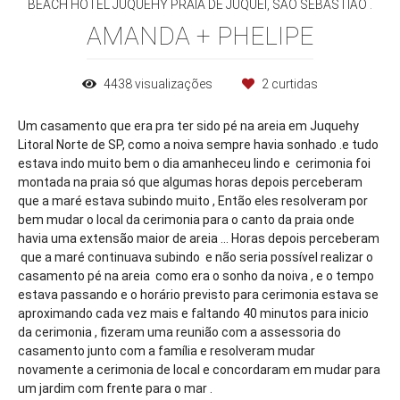
BEACH HOTEL JUQUEHY PRAIA DE JUQUEÍ, SÃO SEBASTIÃO .
AMANDA + PHELIPE
4438
visualizações
2
curtidas
Um casamento que era pra ter sido pé na areia em Juquehy
Litoral Norte de SP, como a noiva sempre havia sonhado .e tudo
estava indo muito bem o dia amanheceu lindo e cerimonia foi
montada na praia só que algumas horas depois perceberam
que a maré estava subindo muito , Então eles resolveram por
bem mudar o local da cerimonia para o canto da praia onde
havia uma extensão maior de areia ... Horas depois perceberam
que a maré continuava subindo e não seria possível realizar o
casamento pé na areia como era o sonho da noiva , e o tempo
estava passando e o horário previsto para cerimonia estava se
aproximando cada vez mais e faltando 40 minutos para inicio
da cerimonia , fizeram uma reunião com a assessoria do
casamento junto com a família e resolveram mudar
novamente a cerimonia de local e concordaram em mudar para
um jardim com frente para o mar .