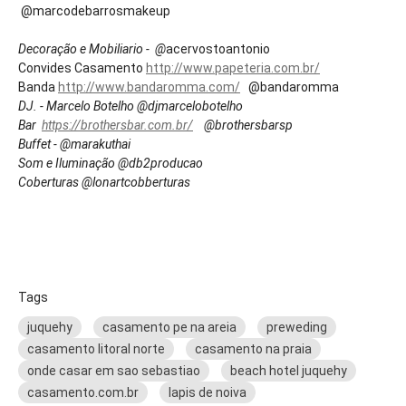
@marcodebarrosmakeup
Decoração
e Mobiliario - @
acervostoantonio
Convides Casamento
http://www.papeteria.com.br/
Banda
http://www.bandaromma.com/
@bandaromma
DJ. - Marcelo Botelho @djmarcelobotelho
Bar
https://brothersbar.com.br/
@brothersbarsp
Buffet - @marakuthai
Som e Iluminação @db2producao
Coberturas @lonartcobberturas
Tags
juquehy
casamento pe na areia
preweding
casamento litoral norte
casamento na praia
onde casar em sao sebastiao
beach hotel juquehy
casamento.com.br
lapis de noiva