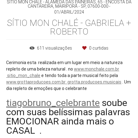
SÍTIO MON CHALÉ - ALAMEDA DAS PAINEIRAS, 65 - ENCOSTA DA
CANTAREIRA, MAIRIPORÃ - SP, 07600-000
01/ABRIL/2024
SÍTIO MON CHALÉ - GABRIELA +
ROBERTO
611
visualizações
0
curtidas
Cerimonia esta realizada em um lugar em meio a natureza
repleto de uma beleza natural . no
www.monchale.com.br
sitio_mon_chale
e tendo toda a parte musical feito pela
www.grottaproducoes.com.br
grotta.producoes.musicais
. Um
dia repleto de emoções que o celebrante
tiagobruno_celebrante
soube
com suas belíssimas palavras
EMOCIONAR ainda mais o
CASAL .