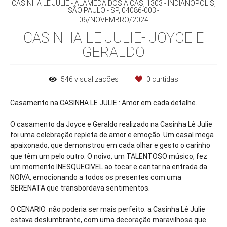
CASINHA LE JULIE - ALAMEDA DOS AICÁS, 1303 - INDIANÓPOLIS,
SÃO PAULO - SP, 04086-003
06/NOVEMBRO/2024
CASINHA LE JULIE- JOYCE E
GERALDO
546
visualizações
0
curtidas
Casamento na CASINHA LE JULIE : Amor em cada detalhe.
O casamento da Joyce e Geraldo realizado na Casinha Lê Julie
foi uma celebração repleta de amor e emoção. Um casal mega
apaixonado, que demonstrou em cada olhar e gesto o carinho
que têm um pelo outro. O noivo, um TALENTOSO músico, fez
um momento INESQUECIVEL ao tocar e cantar na entrada da
NOIVA, emocionando a todos os presentes com uma
SERENATA que transbordava sentimentos.
O CENARIO não poderia ser mais perfeito: a Casinha Lê Julie
estava deslumbrante, com uma decoração maravilhosa que