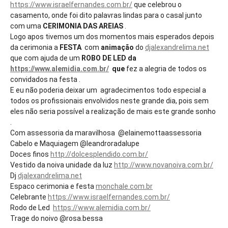
https://www.israelfernandes.com.br/
que celebrou o
casamento, onde foi dito palavras lindas para o casal junto
com uma
CERIMONIA DAS AREIAS
.
Logo apos tivemos um dos momentos mais esperados depois
da cerimonia a
FESTA
com
animação
do
djalexandrelima.net
que com ajuda de um
ROBO DE LED da
https://www.alemidia.com.br/
que
fez a alegria de todos os
convidados na festa .
E eu não poderia deixar um agradecimentos todo especial a
todos os profissionais envolvidos neste grande dia, pois sem
eles não seria possível a realização de mais este grande sonho
.
Com assessoria da maravilhosa @elainemottaassessoria
Cabelo e Maquiagem @leandroradalupe
Doces finos
http://dolcesplendido.com.br/
Vestido da noiva unidade da luz
http://www.novanoiva.com.br/
Dj
djalexandrelima.net
Espaco cerimonia e festa
monchale.com.br
Celebrante
https://www.israelfernandes.com.br/
Rodo de Led
https://www.alemidia.com.br/
Trage do noivo @rosa.bessa