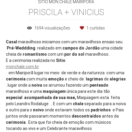
SITIO MON CHALE MAIRIPORÃ
PRISCILA + VINICIUS
1694
visualizações
1
curtidas
Casal
maravilhoso iniciamos com um maravilhoso ensaio seu
Pré-Weddding
realizado em
campos do Jordão
uma cidade
cheia de
romantismo
com um
por do sol
maravilhoso .
E a cerimonia realizada no
Sitio
monchale.com.br
em Mairiporã lugar no meio de verde e da natureza com uma
cerimonia
com muita
emoção
e cheio de
lagrimas
de
alegrias
. lugar onde a
noiva
se arrumou fazendo um
penteado
maravilhoso e uma
maquiagem
única para este dia tão
especial acompanhada de sua mae,
Maquiagem esta feita
pelo Leandro Rodaluge .. E com um
chale
separado para a noiva
e outro para o
noivo
onde estavam todos os
padrinhos
e Pais
juntos onde passaram momentos
descontraídos
antes da
cerimonia
. Esta que foi cheia de emoção com músicos
tocando ao vivo e um Celebrante maravilhoso