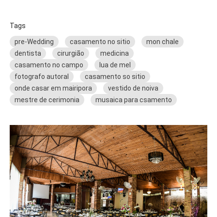
Tags
pre-Wedding
casamento no sitio
mon chale
dentista
cirurgião
medicina
casamento no campo
lua de mel
fotografo autoral
casamento so sitio
onde casar em mairipora
vestido de noiva
mestre de cerimonia
musaica para csamento