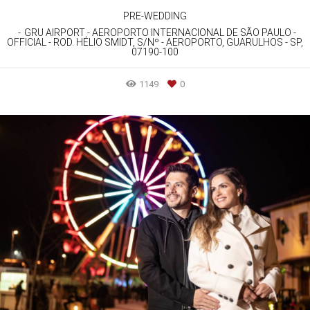
PRE-WEDDING
GRU AIRPORT - AEROPORTO INTERNACIONAL DE SÃO PAULO -
OFFICIAL - ROD. HÉLIO SMIDT, S/Nº - AEROPORTO, GUARULHOS - SP,
07190-100
1149
0