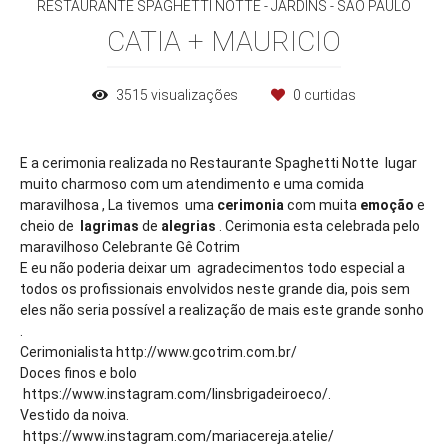
RESTAURANTE SPAGHETTI NOTTE - JARDINS - SÃO PAULO
CATIA + MAURICIO
3515
visualizações
0
curtidas
E a cerimonia realizada no Restaurante Spaghetti Notte lugar
muito charmoso com um atendimento e uma comida
maravilhosa , La tivemos uma
cerimonia
com muita
emoção
e
cheio de
lagrimas
de
alegrias
. Cerimonia esta celebrada pelo
maravilhoso Celebrante Gê Cotrim
E eu não poderia deixar um agradecimentos todo especial a
todos os profissionais envolvidos neste grande dia, pois sem
eles não seria possível a realização de mais este grande sonho
.
Cerimonialista http://www.gcotrim.com.br/
Doces finos e bolo
https://www.instagram.com/linsbrigadeiroeco/.
Vestido da noiva.
https://www.instagram.com/mariacereja.atelie/