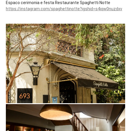
Espaco cerimonia e festa Restaurante Spaghetti Notte
https://instagram.com/spaghettinotte?igshid=s4iqw0nuzdxv