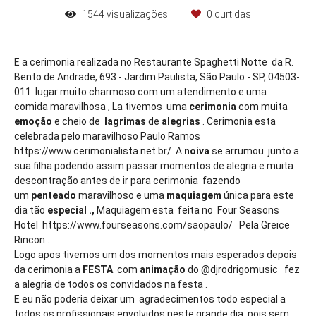
1544
visualizações
0
curtidas
E a cerimonia realizada no Restaurante Spaghetti Notte da R.
Bento de Andrade, 693 - Jardim Paulista, São Paulo - SP, 04503-
011 lugar muito charmoso com um atendimento e uma
comida maravilhosa , La tivemos uma
cerimonia
com muita
emoção
e cheio de
lagrimas
de
alegrias
. Cerimonia esta
celebrada pelo maravilhoso Paulo Ramos
https://www.cerimonialista.net.br/ A
noiva
se arrumou junto a
sua filha podendo assim passar momentos de alegria e muita
descontração antes de ir para cerimonia fazendo
um
penteado
maravilhoso e uma
maquiagem
única para este
dia tão
especial .,
Maquiagem esta feita no Four Seasons
Hotel https://www.fourseasons.com/saopaulo/ Pela Greice
Rincon .
Logo apos tivemos um dos momentos mais esperados depois
da cerimonia a
FESTA
com
animação
do @djrodrigomusic fez
a alegria de todos os convidados na festa .
E eu não poderia deixar um agradecimentos todo especial a
todos os profissionais envolvidos neste grande dia, pois sem