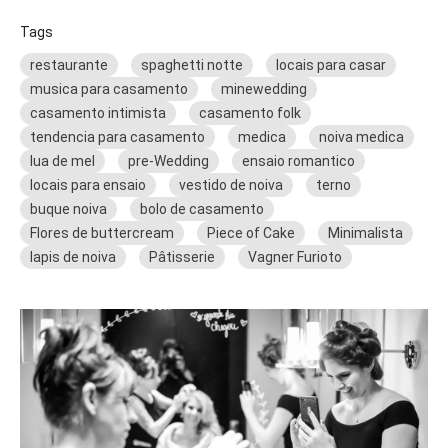
Tags
restaurante
spaghetti notte
locais para casar
musica para casamento
minewedding
casamento intimista
casamento folk
tendencia para casamento
medica
noiva medica
lua de mel
pre-Wedding
ensaio romantico
locais para ensaio
vestido de noiva
terno
buque noiva
bolo de casamento
Flores de buttercream
Piece of Cake
Minimalista
lapis de noiva
Pâtisserie
Vagner Furioto