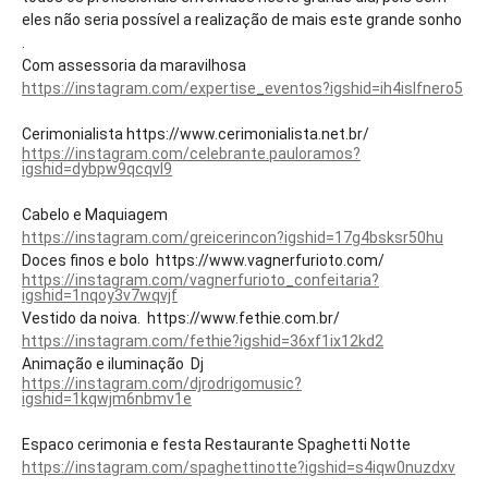
eles não seria possível a realização de mais este grande sonho
.
Com assessoria da maravilhosa
https://instagram.com/expertise_eventos?igshid=ih4islfnero5
Cerimonialista https://www.cerimonialista.net.br/
https://instagram.com/celebrante.pauloramos?
igshid=dybpw9qcqvl9
Cabelo e Maquiagem
https://instagram.com/greicerincon?igshid=17g4bsksr50hu
Doces finos e bolo https://www.vagnerfurioto.com/
https://instagram.com/vagnerfurioto_confeitaria?
igshid=1nqoy3v7wqvjf
Vestido da noiva. https://www.fethie.com.br/
https://instagram.com/fethie?igshid=36xf1ix12kd2
Animação e iluminação Dj
https://instagram.com/djrodrigomusic?
igshid=1kqwjm6nbmv1e
Espaco cerimonia e festa Restaurante Spaghetti Notte
https://instagram.com/spaghettinotte?igshid=s4iqw0nuzdxv