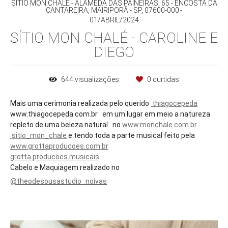
SÍTIO MON CHALÉ - ALAMEDA DAS PAINEIRAS, 65 - ENCOSTA DA
CANTAREIRA, MAIRIPORÃ - SP, 07600-000
01/ABRIL/2024
SÍTIO MON CHALÉ - CAROLINE E
DIEGO
644
visualizações
0
curtidas
Mais uma cerimonia realizada pelo querido
thiagocepeda
www.thiagocepeda.com.br em um lugar em meio a natureza
repleto de uma beleza natural no
www.monchale.com.br
sitio_mon_chale
e tendo toda a parte musical feito pela
www.grottaproducoes.com.br
grotta.producoes.musicais
Cabelo e Maquiagem realizado no
@theodesousastudio_noivas