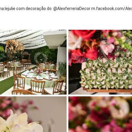
inha.lejulie com decoraçåo do @AlexferreriaDecor m.facebook.com/Ale