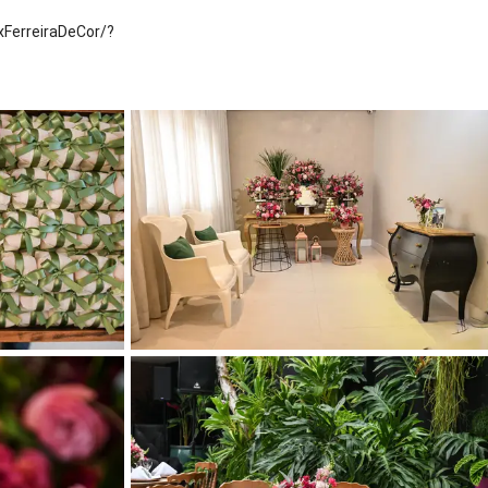
xFerreiraDeCor/?