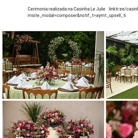
Cerimonia realizada na Casinha Le Julie linktr.ee/cas
msite_modal=composer&notif_t=aymt_upsell_ti