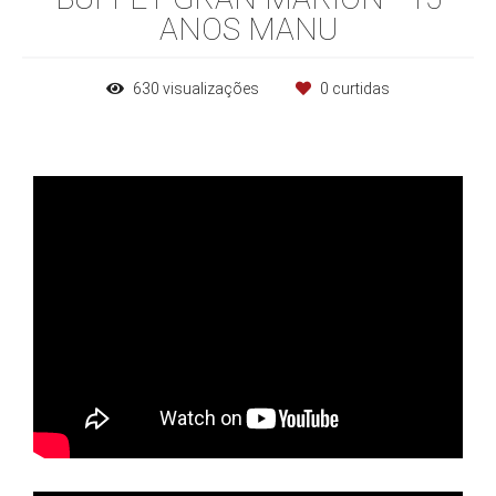
ANOS MANU
630
visualizações
0
curtidas