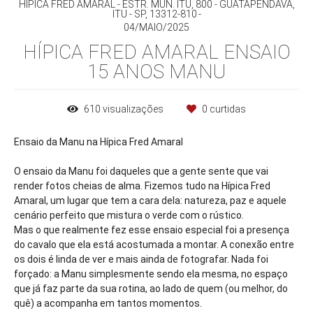
HÍPICA FRED AMARAL - ESTR. MUN. ITU, 800 - GUATAPENDAVA,
ITU - SP, 13312-810
04/MAIO/2025
HÍPICA FRED AMARAL ENSAIO
15 ANOS MANU
610
visualizações
0
curtidas
Ensaio da Manu na Hípica Fred Amaral
O ensaio da Manu foi daqueles que a gente sente que vai
render fotos cheias de alma. Fizemos tudo na Hípica Fred
Amaral, um lugar que tem a cara dela: natureza, paz e aquele
cenário perfeito que mistura o verde com o rústico.
Mas o que realmente fez esse ensaio especial foi a presença
do cavalo que ela está acostumada a montar. A conexão entre
os dois é linda de ver e mais ainda de fotografar. Nada foi
forçado: a Manu simplesmente sendo ela mesma, no espaço
que já faz parte da sua rotina, ao lado de quem (ou melhor, do
quê) a acompanha em tantos momentos.