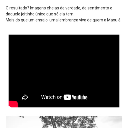
O resultado? Imagens cheias de verdade, de sentimento e
daquele jeitinho único que só ela tem.
Mais do que um ensaio, uma lembrança viva de quem a Manu é.